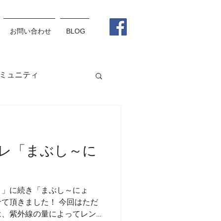
お問い合わせ
BLOG
ミュニティ
グラス
メガネ
レ「まぶし～に
松野杏莉
ょ」に続き「まぶし～にょ
て頂きました！ 今回はただ
は、紫外線の量によってレン