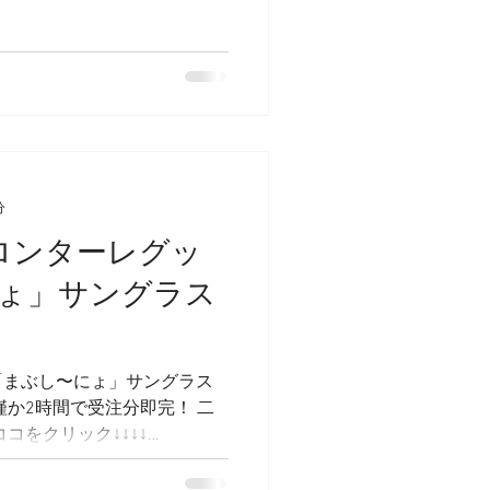
ズを採用。屋外ではサングラ
イト25%カットメガネとして
合わせてケースも製作しました
下さいー 下記のアドレスから
nero.jp/goods_detail.php?
グラスのOEM企画製作など是非ご
グラス #メガネ #まぶしーにょ
分
フロンターレグッ
ょ」サングラス
「まぶし〜にょ」サングラス
僅か2時間で受注分即完！ 二
コをクリック↓↓↓↓
/info/2025/0411_1.html #川崎