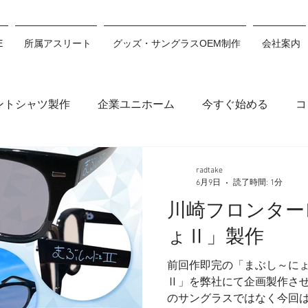
E
所属アスリート
グッズ・サングラスOEM制作
会社案内
ントシャツ製作
企業ユニホーム
今すぐ始める
コ
木穂波
浅沼妃莉
川村あんり
丸山千朝
サン
radtake
6月9日
読了時間: 1分
川崎フロンター
ション
川瀬心那
白井翔
佐藤利希
原田來愛
ょⅡ」製作
前回作即完の「まぶし～に
Ⅱ」を弊社にて企画製作させ
のサングラスではなく今回