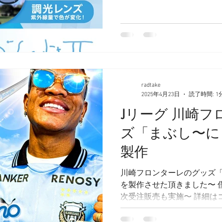
ズの色が変化する調光レン
スとして、室内ではブルーラ
使用可能の進化版です^ ^ 
ので 是非チェックしてみて
チェック↓↓↓↓↓↓ https://azzurro
id=2439 ※メガネ、サン
相談くださいませ^ ^ #サン
radtake
#まぶしーにょⅡ #RADTAKE
2025年4月23日
読了時間: 1
Jリーグ 川崎
ズ「まぶし〜に
製作
川崎フロンターレのグッズ
を製作させた頂きました〜 
次受注販売も実施〜 詳細はコ
https://www.frontale.co.jp
フロンターレ...