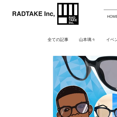
HOM
全ての記事
山本璃々
イベ
岩渕麗楽
野中美波
鈴
アイウェア
インフォメー
福田カポノ瑳介
大橋空奈