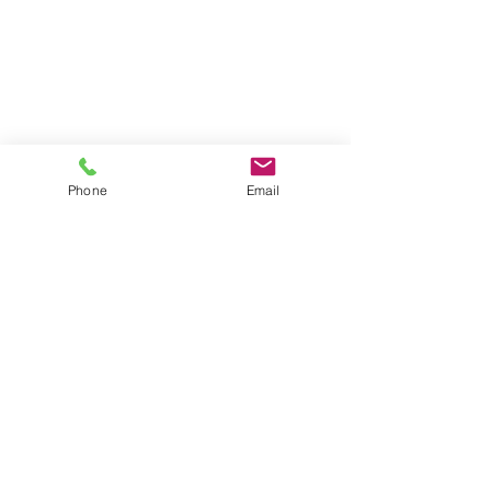
Phone
Email
コメント
コメントを追加…
横浜DeNAベイスターズグッ
山本璃々(サーフ