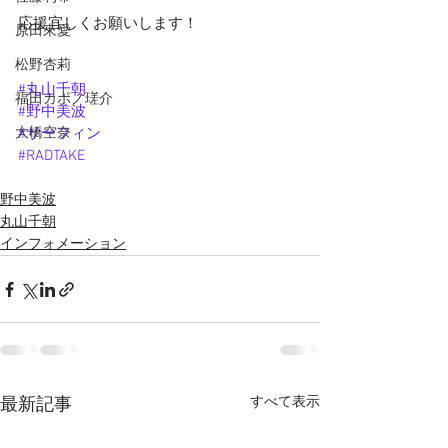
応援宜しくお願いします！
原田來愛
松野杏莉
#丸山千朝
福田カポノ瑳介
#野中美波
大橋空奈
#サーフィン
#RADTAKE
野中美波
丸山千朝
インフォメーション
すべて表示
最新記事