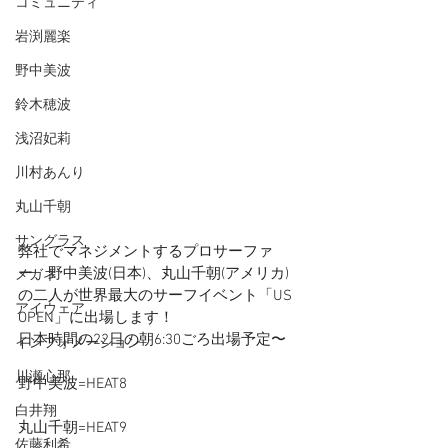
コミュニティ
岩渕麗楽
野中美波
鈴木穂波
浅沼妃莉
川村あんり
丸山千朝
サングラス
弊社でマネジメントするプロサーファ
ー、野中美波(日本)、丸山千朝(アメリカ)
メガネ
の二人が世界最大のサーフイベント「US 
アイウェア
OPEN」に出場します！
日本時間の22日の朝6:30ごろ出場予定〜
インフォメーション
川瀬心那
野中美波=HEAT8
白井翔
丸山千朝=HEAT9
佐藤利希