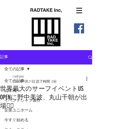
記事
全ての記事
radtake
全ての記事
2021年9月21日
読了時間: 0分
世界最大のサーフイベントUS
山本璃々
OPENに野中美波、丸山千朝が出
イベントシャツ製作
場🏄‍♀️
企業ユニホーム
今すぐ始める