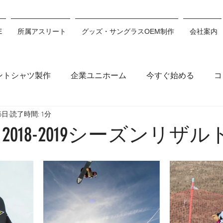
E
所属アスリート
グッズ・サングラスOEM制作
会社案内
ントシャツ製作
企業ユニホーム
今すぐ始める
コ
5日
読了時間: 1分
木穂波
浅沼妃莉
川村あんり
丸山千朝
サン
2018-2019シーズンリザル
ション
川瀬心那
白井翔
佐藤利希
原田來愛