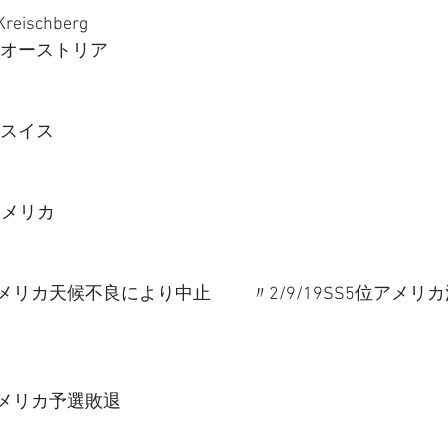
reischberg
S5位 オーストリア 
位 スイス 
 アメリカ 
A中止アメリカ天候不良により中止 　　〃2/9/19SS5位アメリ
8位アメリカ予選敗退