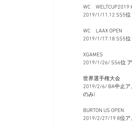
WC　WELTCUP2019 K
2019/1/11.12 S
WC　LAAX OPEN
2019/1/17.18 SS5
XGAMES
2019/1/26/ SS6位
世界選手権大会
2019/2/6/ B
のみ) 
BURTON US OPEN
2019/2/27/19 