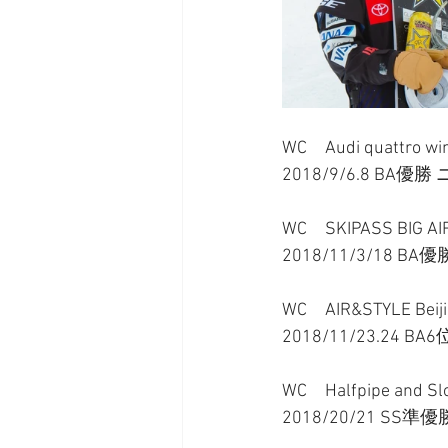
WC　Audi quattro win
2018/9/6.8 BA
WC　SKIPASS BIG AI
2018/11/3/18 BA
WC　AIR&STYLE Beiji
2018/11/23.24 BA
WC　Halfpipe and Sl
2018/20/21 SS準優