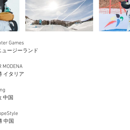
ter Games 
優勝 ニュージーランド 
R MODENA
優勝 イタリア 
ng
6位 中国 
opeStyle
勝 中国 