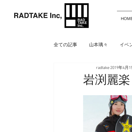
HOM
全ての記事
山本璃々
イベ
radtake
2019年4月1
岩渕麗楽
野中美波
鈴
岩渕麗楽 
アイウェア
インフォメー
福田カポノ瑳介
大橋空奈