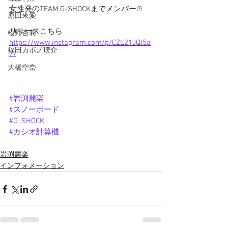
女性発のTEAM G-SHOCKまでメンバー⌚︎
原田來愛
リリースこちら
松野杏莉
https://www.instagram.com/p/CZL21JQl5a
福田カポノ瑳介
7/
大橋空奈
#岩渕麗楽
#スノーボード
#G_SHOCK
#カシオ計算機
岩渕麗楽
インフォメーション