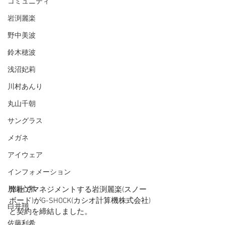
コミュニティ
岩渕麗楽
野中美波
鈴木穂波
浅沼妃莉
川村あんり
丸山千朝
サングラス
メガネ
アイウェア
インフォメーション
川瀬心那
弊社でマネジメントする岩渕麗楽(スノー
ボード)がG-SHOCK(カシオ計算機株式会社)
白井翔
と契約を締結しました。
佐藤利希