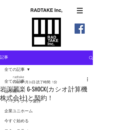
記事
全ての記事
radtake
全ての記事
2022年1月26日
読了時間: 1分
岩渕麗楽 G-SHOCK(カシオ計算機
山本璃々
株式会社)と契約！
イベントシャツ製作
企業ユニホーム
今すぐ始める