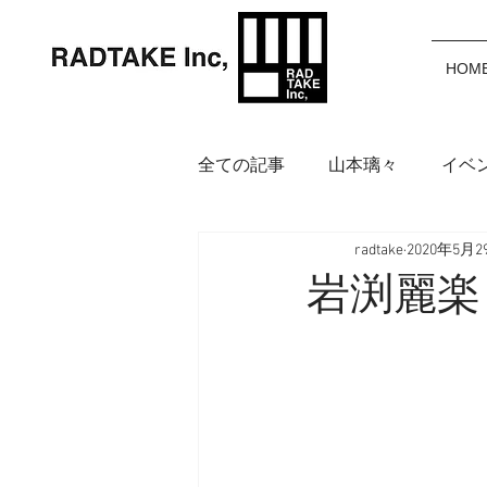
HOM
全ての記事
山本璃々
イベ
radtake
2020年5月2
岩渕麗楽
野中美波
鈴
岩渕麗楽 K
アイウェア
インフォメー
福田カポノ瑳介
大橋空奈