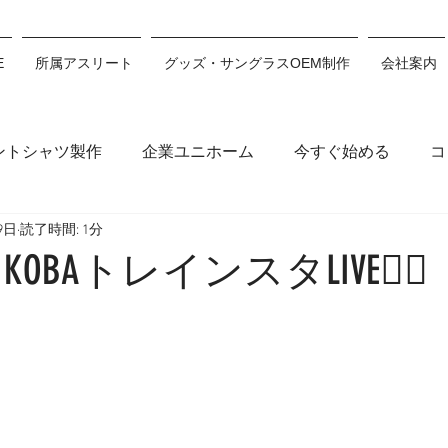
E
所属アスリート
グッズ・サングラスOEM制作
会社案内
ントシャツ製作
企業ユニホーム
今すぐ始める
コ
9日
読了時間: 1分
木穂波
浅沼妃莉
川村あんり
丸山千朝
サン
OBAトレインスタLIVE🏋️‍♀️
ション
川瀬心那
白井翔
佐藤利希
原田來愛