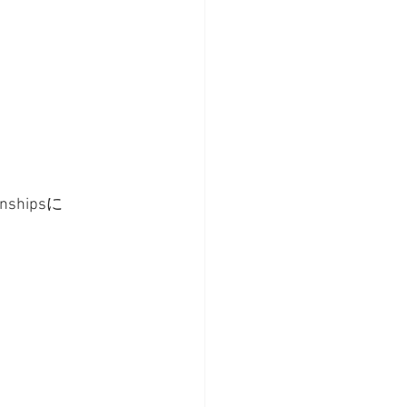
nshipsに
！