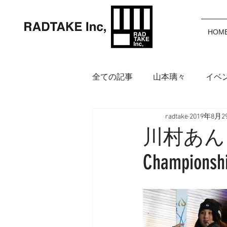
HOM
全ての記事
山本璃々
イベ
radtake
2019年8月2
岩渕麗楽
野中美波
鈴
川村あんり 【FI
Champions
アイウェア
インフォメー
福田カポノ瑳介
大橋空奈