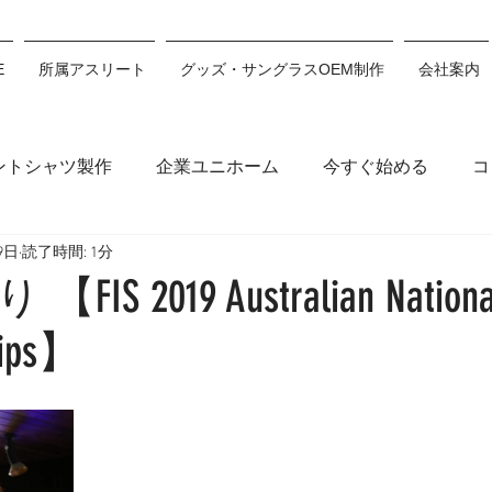
E
所属アスリート
グッズ・サングラスOEM制作
会社案内
ントシャツ製作
企業ユニホーム
今すぐ始める
コ
9日
読了時間: 1分
木穂波
浅沼妃莉
川村あんり
丸山千朝
サン
S 2019 Australian National
hips】
ション
川瀬心那
白井翔
佐藤利希
原田來愛