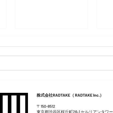
横浜DeNAベイスターズグッズ
山本
サングラス製作
ラスブ
バサ
株式会社RADTAKE（ RADTAKE Inc.）
〒150-8512
東京都渋谷区桜丘町26-1 セルリアンタワー