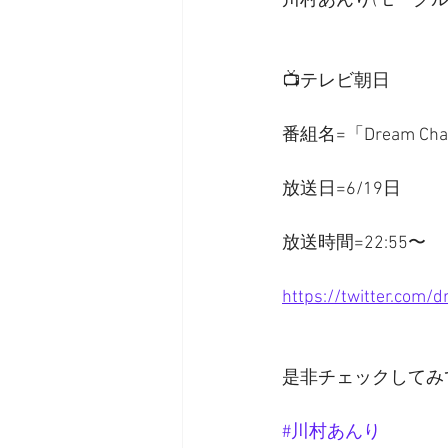
川村あんり(モーグ
📺テレビ朝日
番組名=「Dream Ch
放送日=6/19日
放送時間=22:55〜
https://twitter.co
是非チェックしてみ
#川村あんり