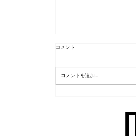
コメント
コメントを追加…
山本璃々(SURF)NSA第４１回藤
沢市長杯優勝！