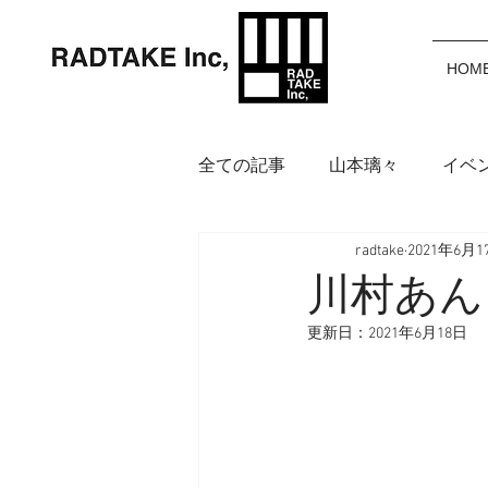
HOM
全ての記事
山本璃々
イベ
radtake
2021年6月1
岩渕麗楽
野中美波
鈴
川村あん
更新日：
2021年6月18日
アイウェア
インフォメー
福田カポノ瑳介
大橋空奈