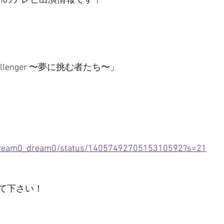
ル)のテレビ出演情報です！
allenger 〜夢に挑む者たち〜」
m/dream0_dream0/status/1405749270515310592?s=21
て下さい！