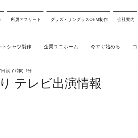
E
所属アスリート
グッズ・サングラスOEM制作
会社案内
ントシャツ製作
企業ユニホーム
今すぐ始める
コ
7日
読了時間: 1分
木穂波
浅沼妃莉
川村あんり
丸山千朝
サン
り テレビ出演情報
ション
川瀬心那
白井翔
佐藤利希
原田來愛