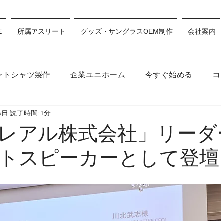
E
所属アスリート
グッズ・サングラスOEM制作
会社案内
ントシャツ製作
企業ユニホーム
今すぐ始める
コ
6日
読了時間: 1分
木穂波
浅沼妃莉
川村あんり
丸山千朝
サン
レアル株式会社」リーダ
トスピーカーとして登壇
ション
川瀬心那
白井翔
佐藤利希
原田來愛