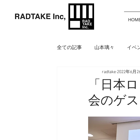
HOM
全ての記事
山本璃々
イベ
radtake
2022年6月2
岩渕麗楽
野中美波
鈴
「日本ロ
会のゲス
アイウェア
インフォメー
福田カポノ瑳介
大橋空奈