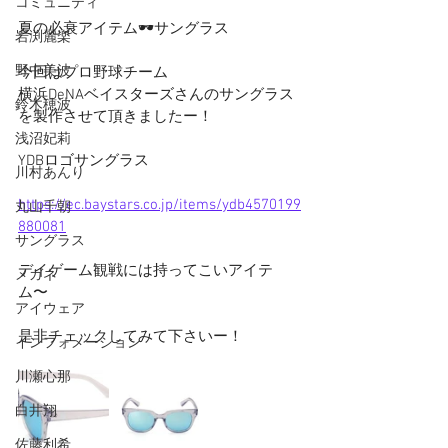
コミュニティ
夏の必衰アイテム🕶️サングラス
岩渕麗楽
野中美波
今回はプロ野球チーム
横浜DeNAベイスターズさんのサングラス
鈴木穂波
を製作させて頂きましたー！
浅沼妃莉
YDBロゴサングラス
川村あんり
https://ec.baystars.co.jp/items/ydb4570199
丸山千朝
880081
サングラス
デイゲーム観戦には持ってこいアイテ
メガネ
ム〜
アイウェア
是非チェックしてみて下さいー！
インフォメーション
川瀬心那
白井翔
佐藤利希