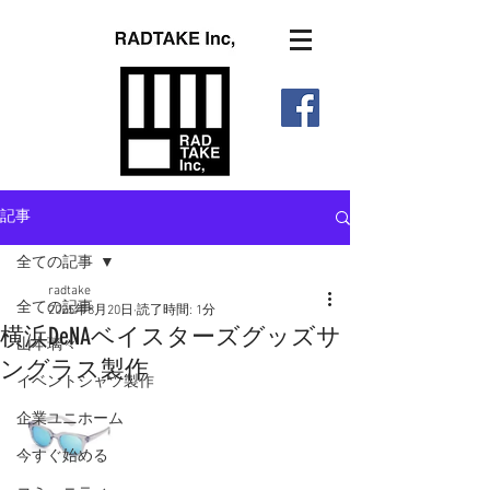
記事
全ての記事
radtake
全ての記事
2025年8月20日
読了時間: 1分
横浜DeNAベイスターズグッズサ
山本璃々
ングラス製作
イベントシャツ製作
企業ユニホーム
今すぐ始める