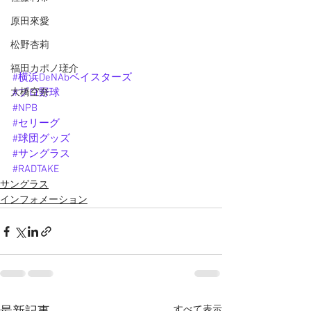
原田來愛
松野杏莉
福田カポノ瑳介
#横浜DeNAbベイスターズ
大橋空奈
#プロ野球
#NPB
#セリーグ
#球団グッズ
#サングラス
#RADTAKE
サングラス
インフォメーション
すべて表示