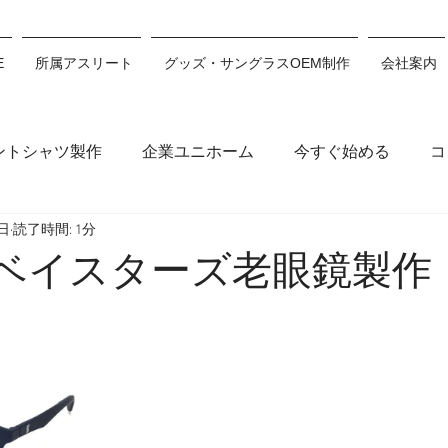
E
所属アスリート
グッズ・サングラスOEM制作
会社案内
ントシャツ製作
企業ユニホーム
今すぐ始める
コ
6日
読了時間: 1分
木穂波
浅沼妃莉
川村あんり
丸山千朝
サン
NAベイスターズ老眼鏡製作
ション
川瀬心那
白井翔
佐藤利希
原田來愛