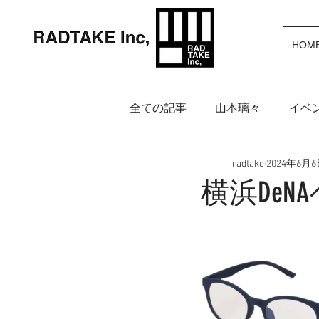
HOM
全ての記事
山本璃々
イベ
radtake
2024年6月
岩渕麗楽
野中美波
鈴
横浜De
アイウェア
インフォメー
福田カポノ瑳介
大橋空奈