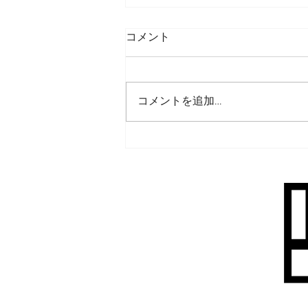
コメント
コメントを追加…
川崎フロンターレ「まぶし～
にょⅡ」製作