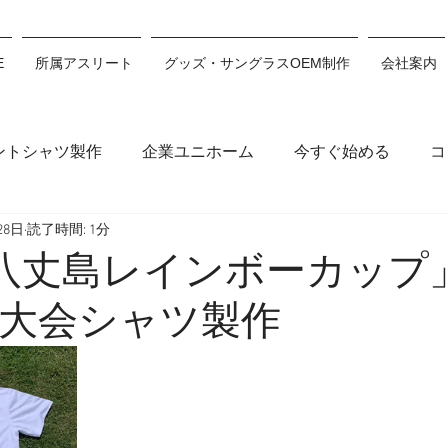
E
所属アスリート
グッズ・サングラスOEM制作
会社案内
ントシャツ製作
企業ユニホーム
今すぐ始める
コ
28日
読了時間: 1分
木穂波
浅沼妃莉
川村あんり
丸山千朝
サン
「八丈島レインボーカップ
大会シャツ製作
ション
川瀬心那
白井翔
佐藤利希
原田來愛