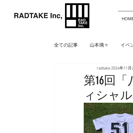
HOM
全ての記事
山本璃々
イベ
radtake
2024年11月
岩渕麗楽
野中美波
鈴
第16回
ィシャル
アイウェア
インフォメー
福田カポノ瑳介
大橋空奈