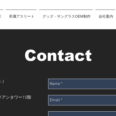
E
所属アスリート
グッズ・サングラスOEM制作
会社案内
Contact
c.）
リアンタワー15階