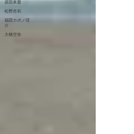
原田來愛
松野杏莉
福田カポノ瑳
介
大橋空奈