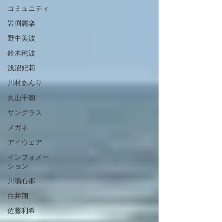
コミュニティ
岩渕麗楽
野中美波
鈴木穂波
浅沼妃莉
川村あんり
丸山千朝
サングラス
メガネ
アイウェア
インフォメー
ション
川瀬心那
白井翔
佐藤利希