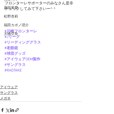
フロンターレサポーターのみなさん是非
原田來愛
チェックしてみて下さいー^ ^
松野杏莉
福田カポノ瑳介
#川崎フロンターレ
大橋空奈
#Jリーグ
#リーディンググラス
#老眼鏡
#球団グッズ
#アイウェアOEM製作
#サングラス
#RADTAKE
アイウェア
サングラス
メガネ