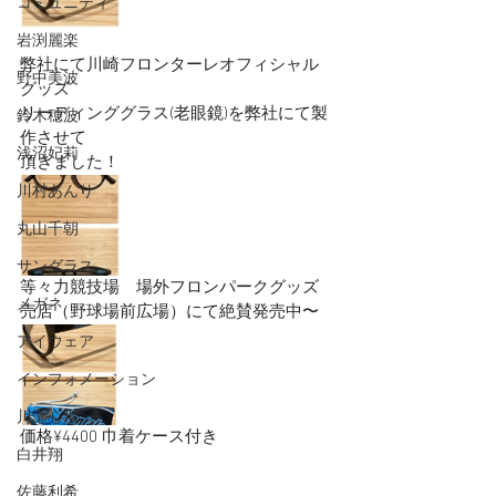
コミュニティ
岩渕麗楽
弊社にて川崎フロンターレオフィシャル
野中美波
グッズ
リーディンググラス(老眼鏡)を弊社にて製
鈴木穂波
作させて
浅沼妃莉
頂きました！
川村あんり
丸山千朝
サングラス
等々力競技場　場外フロンパークグッズ
メガネ
売店（野球場前広場）にて絶賛発売中〜
アイウェア
インフォメーション
川瀬心那
価格¥4400 巾着ケース付き
白井翔
佐藤利希