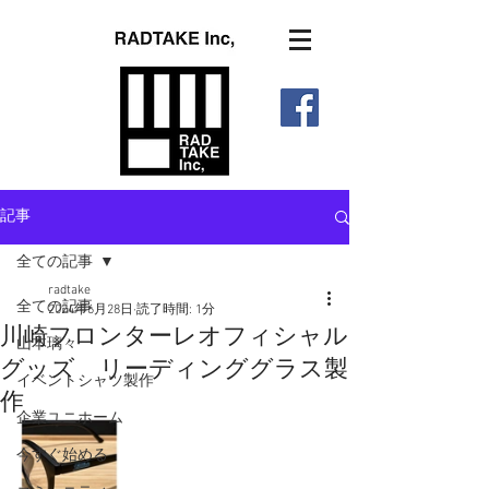
記事
全ての記事
radtake
全ての記事
2024年6月28日
読了時間: 1分
川崎フロンターレオフィシャル
山本璃々
グッズ リーディンググラス製
イベントシャツ製作
作
企業ユニホーム
今すぐ始める