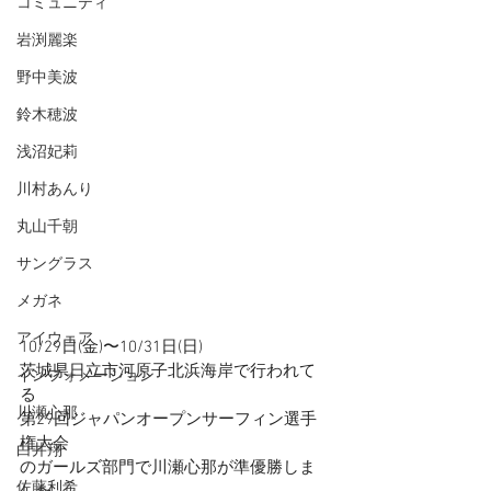
コミュニティ
岩渕麗楽
野中美波
鈴木穂波
浅沼妃莉
川村あんり
丸山千朝
サングラス
メガネ
アイウェア
10/29日(金)〜10/31日(日)
茨城県日立市河原子北浜海岸で行われて
インフォメーション
る
川瀬心那
第29回ジャパンオープンサーフィン選手
権大会
白井翔
のガールズ部門で川瀬心那が準優勝しま
佐藤利希