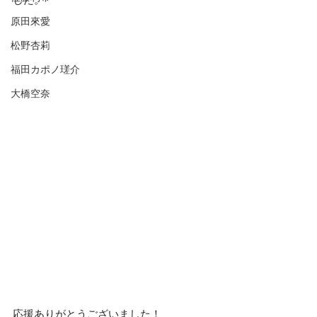
した。
原田來愛
松野杏莉
福田カポノ瑳介
大橋空奈
応援ありがとうございました！