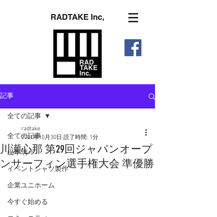
記事
全ての記事
radtake
全ての記事
2021年10月30日
読了時間: 1分
川瀬心那 第29回ジャパンオープ
山本璃々
ンサーフィン選手権大会 準優勝
イベントシャツ製作
企業ユニホーム
今すぐ始める