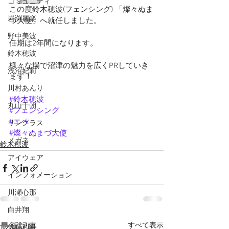
コミュニティ
この度鈴木穂波(フェンシング) 「燦々ぬま
岩渕麗楽
づ大使」へ就任しました。
野中美波
任期は2年間になります。
鈴木穂波
様々な場で沼津の魅力を広くPRしていき
浅沼妃莉
ます！
川村あんり
#鈴木穂波
丸山千朝
#フェンシング
#エペ
サングラス
#燦々ぬまづ大使
メガネ
鈴木穂波
アイウェア
インフォメーション
川瀬心那
白井翔
すべて表示
最新記事
佐藤利希