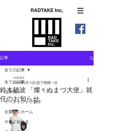
記事
全ての記事
radtake
全ての記事
2019年4月15日
読了時間: 1分
鈴木穂波 「燦々ぬまづ大使」就
山本璃々
任のお知らせ
イベントシャツ製作
企業ユニホーム
今すぐ始める