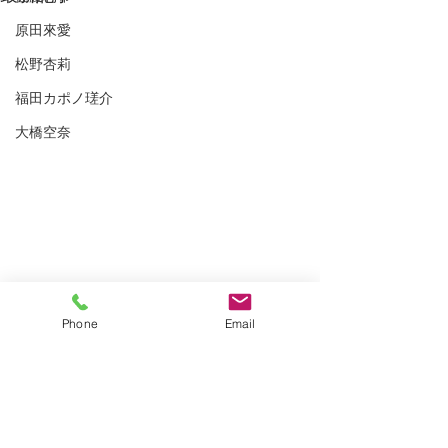
原田來愛
松野杏莉
福田カポノ瑳介
大橋空奈
Phone
Email
コメント